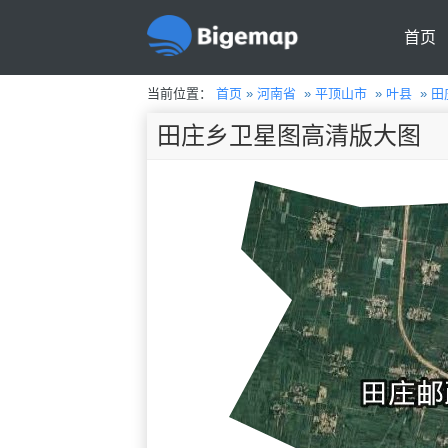
首页
当前位置：
首页
»
河南省
»
平顶山市
»
叶县
»
田
田庄乡卫星图高清版大图