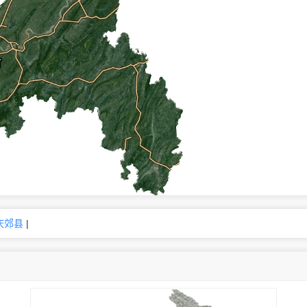
庆郊县
|