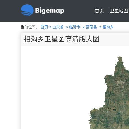
首页
卫星地图
当前位置：
首页
»
山东省
»
临沂市
»
莒南县
»
相沟乡
相沟乡卫星图高清版大图