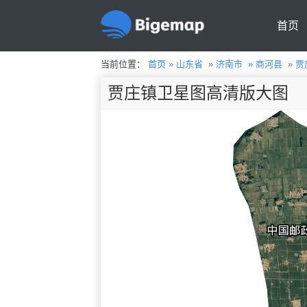
首页
当前位置：
首页
»
山东省
»
济南市
»
商河县
»
贾
贾庄镇卫星图高清版大图