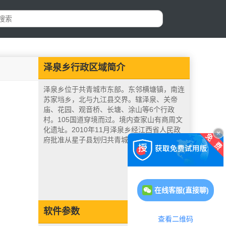
泽泉乡行政区域简介
泽泉乡位于共青城市东部。东邻横塘镇，南连
苏家垱乡，北与九江县交界。辖泽泉、关帝
庙、花园、观音桥、长塘、涂山等6个行政
村。105国道穿境而过。境内查家山有商周文
化遗址。2010年11月泽泉乡经江西省人民政
府批准从星子县划归共青城市管辖。
在线客服(直接聊)
软件参数
查看二维码