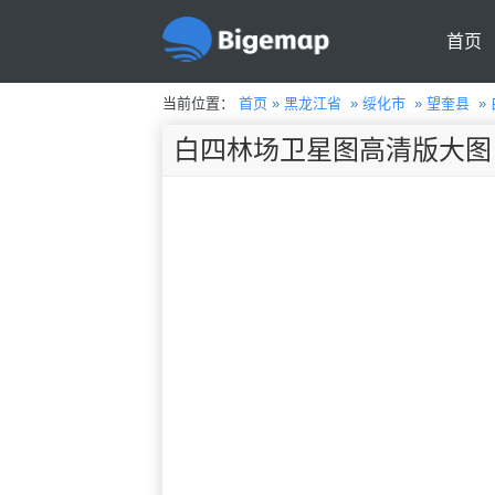
首页
当前位置：
首页
»
黑龙江省
»
绥化市
»
望奎县
»
白四林场卫星图高清版大图