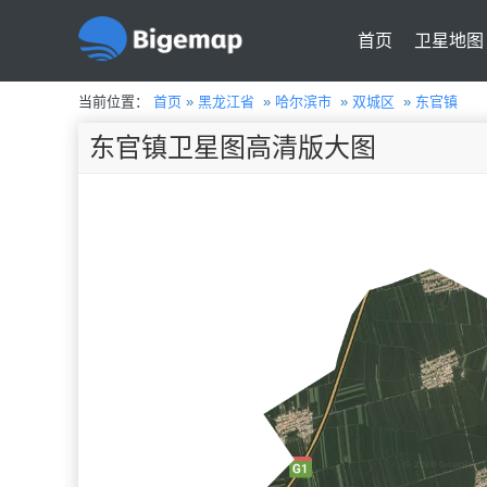
首页
卫星地图
当前位置：
首页
»
黑龙江省
»
哈尔滨市
»
双城区
»
东官镇
东官镇卫星图高清版大图