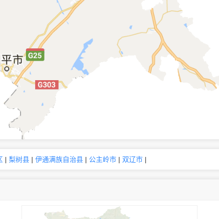
区
|
梨树县
|
伊通满族自治县
|
公主岭市
|
双辽市
|