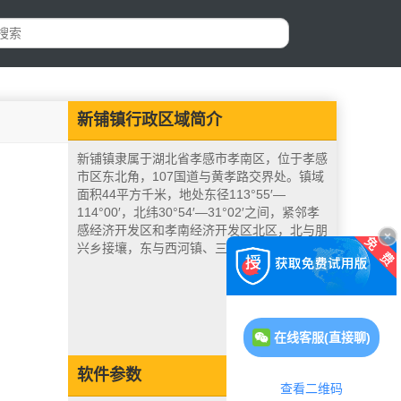
新铺镇行政区域简介
新铺镇隶属于湖北省孝感市孝南区，位于孝感
市区东北角，107国道与黄孝路交界处。镇域
面积44平方千米，地处东径113°55′—
114°00′，北纬30°54′—31°02′之间，紧邻孝
感经济开发区和孝南经济开发区北区，北与朋
兴乡接壤，东与西河镇、三汊镇两镇毗邻。
在线客服(直接聊)
软件参数
查看二维码