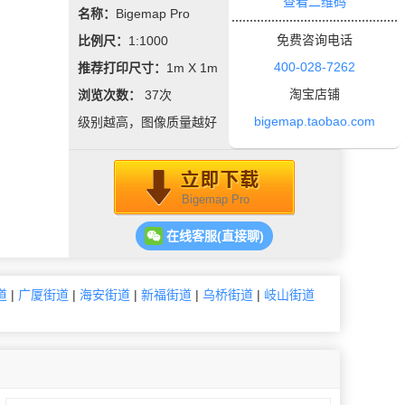
查看二维码
319.85亿元。
名称：
Bigemap Pro
免费咨询电话
比例尺：
1:1000
400-028-7262
推荐打印尺寸：
1m X 1m
淘宝店铺
浏览次数：
37
次
bigemap.taobao.com
级别越高，图像质量越好
Bigemap Pro
在线客服(直接聊)
道
|
广厦街道
|
海安街道
|
新福街道
|
乌桥街道
|
岐山街道