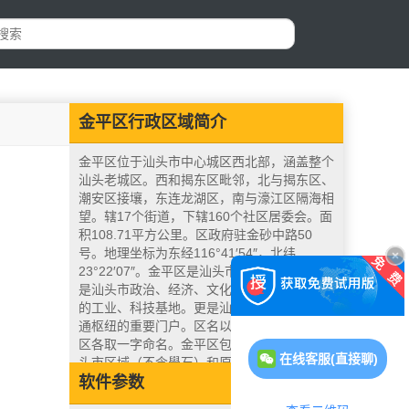
金平区行政区域简介
金平区位于汕头市中心城区西北部，涵盖整个
汕头老城区。西和揭东区毗邻，北与揭东区、
潮安区接壤，东连龙湖区，南与濠江区隔海相
望。辖17个街道，下辖160个社区居委会。面
积108.71平方公里。区政府驻金砂中路50
号。地理坐标为东经116°41′54″，北纬
23°22′07″。金平区是汕头市政府所在地，也
是汕头市政治、经济、文化、商业中心和重要
的工业、科技基地。更是汕头经济特区水陆交
通枢纽的重要门户。区名以原来金园区、升平
区各取一字命名。金平区包括解放初期整个汕
在线客服(直接聊)
头市区域（不含礐石）和原澄海县的鮀浦区、
下蓬区的部分区域。 2013年金平区下辖17
软件参数
个街道，常住人口82.33万，国内生产总值