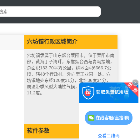
穴坊镇行政区域简介
穴坊镇隶属于山东烟台莱阳市，位于莱阳市南
部，黄海丁子湾畔，东靠烟台西与青岛接壤，
总面积133.70平方公里，耕地面积6666.7公
顷，辖48个行政村。外向型工业园一处。穴
坊镇地处东经120度31分，北纬36度34分，
属温带季风型大陆性气候，年平均气温摄氏
11.2度。
在线客服(直接聊)
软件参数
查看二维码