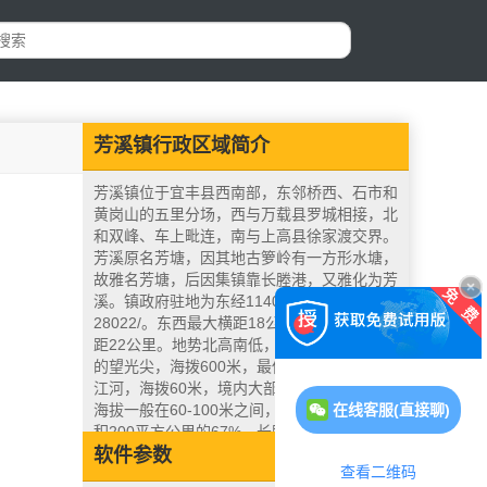
芳溪镇行政区域简介
芳溪镇位于宜丰县西南部，东邻桥西、石市和
黄岗山的五里分场，西与万载县罗城相接，北
和双峰、车上毗连，南与上高县徐家渡交界。
芳溪原名芳塘，因其地古箩岭有一方形水塘，
故雅名芳塘，后因集镇靠长塍港，又雅化为芳
溪。镇政府驻地为东经114035/，北纬
28022/。东西最大横距18公里，南北最大纵
距22公里。地势北高南低，最高点为芭蕉村
的望光尖，海拨600米，最低点为禾埠村的锦
江河，海拨60米，境内大部分为丘陵，丘陵
在线客服(直接聊)
海拔一般在60-100米之间，丘陵占全境总面
积200平方公里的67%。长塍河自北向南纵穿
全境，并在杨木汇入锦江。
软件参数
查看二维码