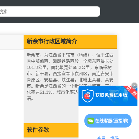
新余市行政区域简介
新余市，为江西省下辖市（地级），位于江西
省中部偏西，浙赣铁路西段，全境东西最长处
101.8公里，南北最宽处65.2公里，东临樟树
市、新干县，西接宜春市袁州区，南连吉安市
青原区、安福县、峡江县，北毗上高县、高安
市。新余是江西省的一个新兴工业城市，工业
化率达51.3%，城市化率达56.6%。通用赣
语。
在线客服(直接聊)
软件参数
查看二维码