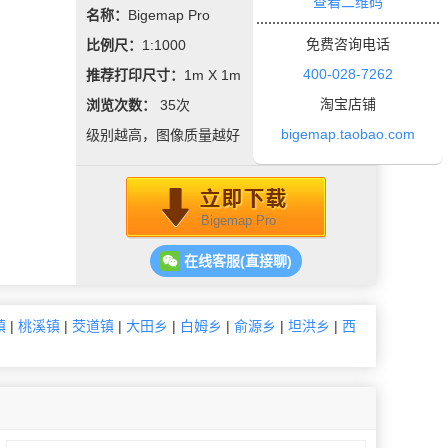
查看二维码
名称：
Bigemap Pro
免费咨询电话
比例尺：
1:1000
400-028-7262
推荐打印尺寸：
1m X 1m
淘宝店铺
浏览次数：
35
次
bigemap.taobao.com
级别越高，图像质量越好
Bigemap Pro
在线客服(直接聊)
镇
|
桃溪镇
|
茭道镇
|
大田乡
|
白姆乡
|
俞源乡
|
坦洪乡
|
西