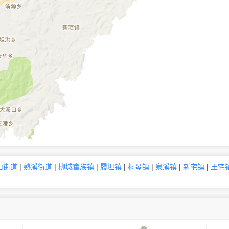
山街道
|
熟溪街道
|
柳城畲族镇
|
履坦镇
|
桐琴镇
|
泉溪镇
|
新宅镇
|
王宅