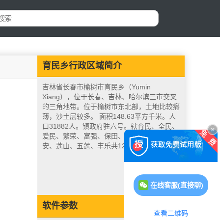
育民乡行政区域简介
吉林省长春市榆树市育民乡（Yumin
Xiang），位于长春、吉林、哈尔滨三市交叉
的三角地带。位于榆树市东北部，土地比较瘠
薄，沙土层较多。 面积148.63平方千米。人
口31882人。镇政府驻六号。辖育民、全民、
爱民、繁荣、富强、保田、三义、双发、永
安、莲山、五莲、丰乐共12个村。
在线客服(直接聊)
软件参数
查看二维码